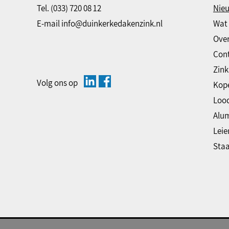
Tel.
(033) 720 08 12
Nie
E-mail
info@duinkerkedakenzink.nl
Wat 
Over
Con
Zink
Volg ons op
Kop
Loo
Alu
Leie
Staa