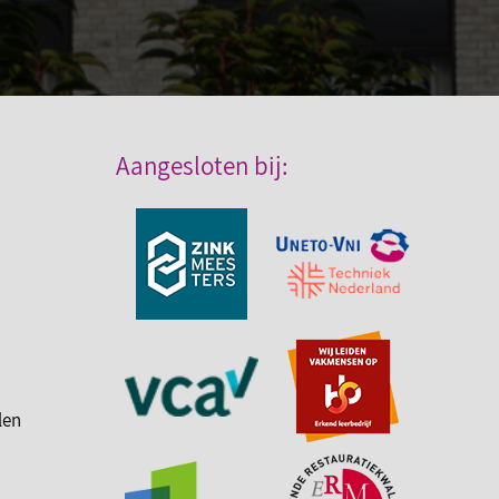
Aangesloten bij:
len