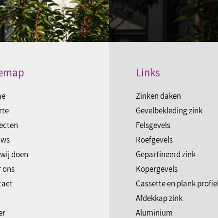
temap
Links
me
Zinken daken
rte
Gevelbekleding zink
ecten
Felsgevels
uws
Roefgevels
wij doen
Gepartineerd zink
 ons
Kopergevels
tact
Cassette en plank profie
Afdekkap zink
er
Aluminium