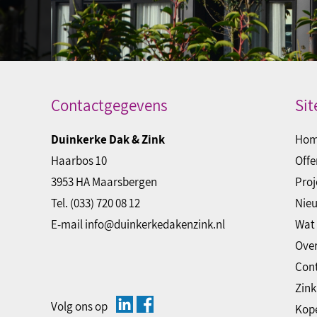
Contactgegevens
Si
Duinkerke Dak & Zink
Ho
Haarbos 10
Offe
3953 HA Maarsbergen
Proj
Tel.
(033) 720 08 12
Nie
E-mail
info@duinkerkedakenzink.nl
Wat 
Over
Con
Zink
Volg ons op
Kop