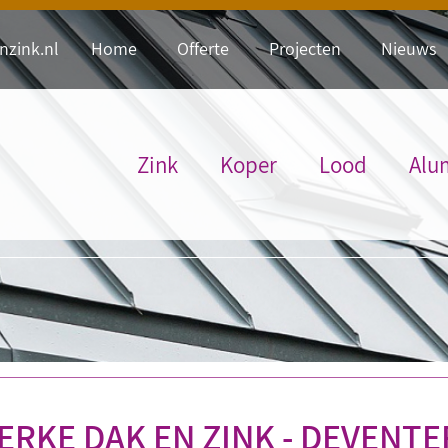
zink.nl
Home
Offerte
Projecten
Nieuws
Zink
Koper
Lood
Alu
ERKE DAK EN ZINK - DEVENTE