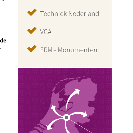
Techniek Nederland
VCA
 de
ERM - Monumenten
r
,